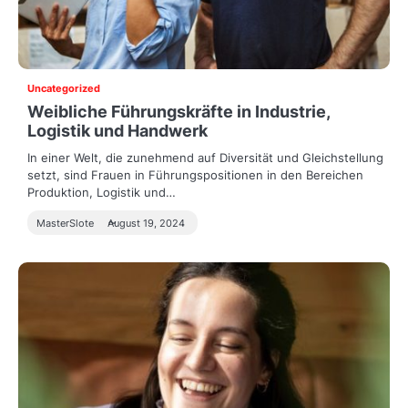
Uncategorized
Weibliche Führungskräfte in Industrie,
Logistik und Handwerk
In einer Welt, die zunehmend auf Diversität und Gleichstellung
setzt, sind Frauen in Führungspositionen in den Bereichen
Produktion, Logistik und…
MasterSlote
August 19, 2024