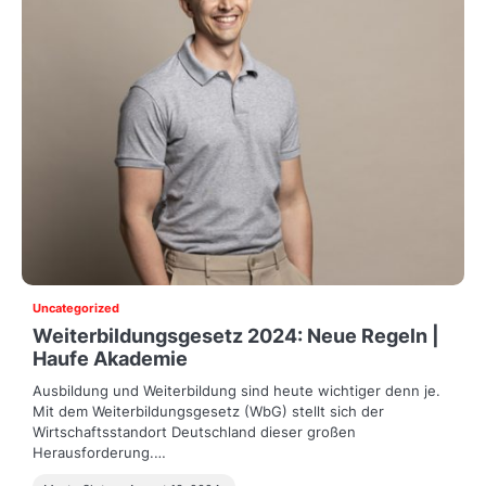
Uncategorized
Weiterbildungsgesetz 2024: Neue Regeln |
Haufe Akademie
Ausbildung und Weiterbildung sind heute wichtiger denn je.
Mit dem Weiterbildungsgesetz (WbG) stellt sich der
Wirtschaftsstandort Deutschland dieser großen
Herausforderung.…