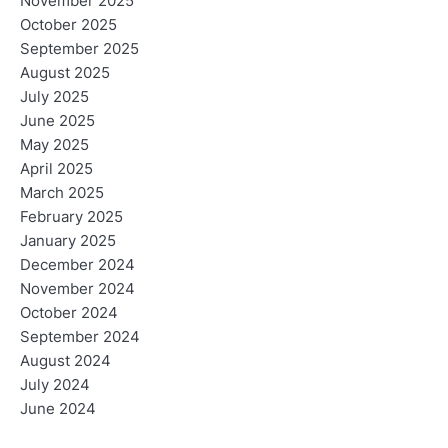
November 2025
October 2025
September 2025
August 2025
July 2025
June 2025
May 2025
April 2025
March 2025
February 2025
January 2025
December 2024
November 2024
October 2024
September 2024
August 2024
July 2024
June 2024