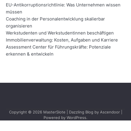
EU-Antikorruptionsrichtlinie: Was Unternehmen wissen
müssen
Coaching in der Personalentwicklung skalierbar
organisieren
Werkstudenten und Werkstudentinnen beschäftigen
Immobilienverwaltung: Kosten, Aufgaben und Karriere
Assessment Center für Führungskräfte: Potenziale
erkennen & entwickeln
Copyright © 2026
MasterSlote
| Dazzling Blog by
Ascendoor
|
Powered by
WordPress
.