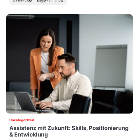
MasterSlote
August 13, 2024
Uncategorized
Assistenz mit Zukunft: Skills, Positionierung
& Entwicklung