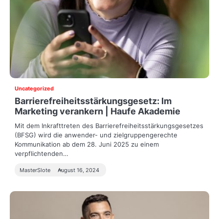
Uncategorized
Barrierefreiheitsstärkungsgesetz: Im
Marketing verankern | Haufe Akademie
Mit dem Inkrafttreten des Barrierefreiheitsstärkungsgesetzes
(BFSG) wird die anwender- und zielgruppengerechte
Kommunikation ab dem 28. Juni 2025 zu einem
verpflichtenden…
MasterSlote
August 16, 2024