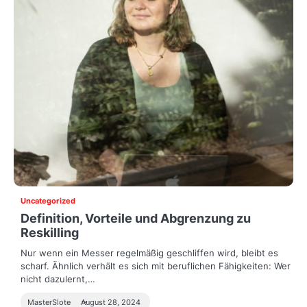
Uncategorized
Definition, Vorteile und Abgrenzung zu
Reskilling
Nur wenn ein Messer regelmäßig geschliffen wird, bleibt es
scharf. Ähnlich verhält es sich mit beruflichen Fähigkeiten: Wer
nicht dazulernt,…
MasterSlote
August 28, 2024