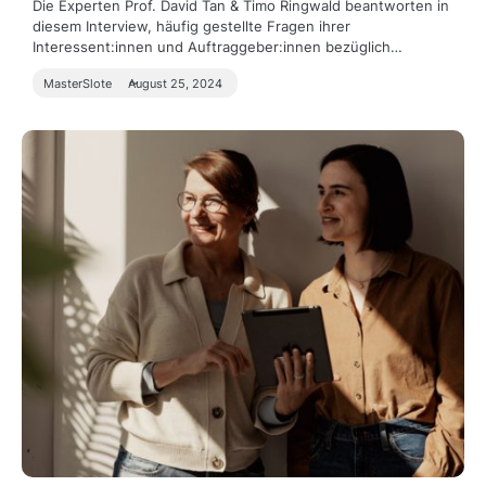
Die Experten Prof. David Tan & Timo Ringwald beantworten in
diesem Interview, häufig gestellte Fragen ihrer
Interessent:innen und Auftraggeber:innen bezüglich…
MasterSlote
August 25, 2024