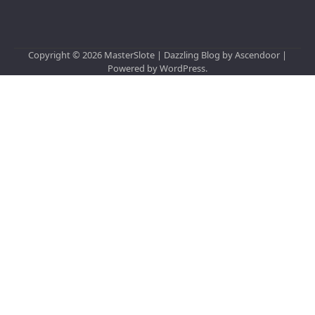
Copyright © 2026
MasterSlote
| Dazzling Blog by
Ascendoor
|
Powered by
WordPress
.