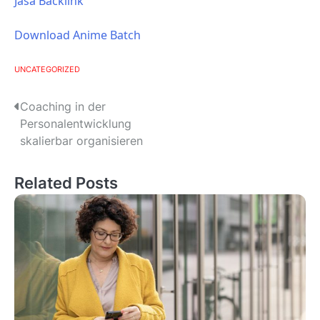
Jasa Backlink
Download Anime Batch
UNCATEGORIZED
P
Coaching in der
Personalentwicklung
o
skalierbar organisieren
s
Related Posts
t
n
a
v
i
g